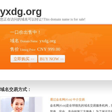
yxdg.org
您正在访问的域名可以转让!This domain name is for sale!
一口价出售中！
域名
yxdg.org
Domain Name:
售价
CNY 999.00
Listing Price:
立即购买
BUY NOW
>>
>>
域名交易方式：
通过金名网(4.cn) 中介交易
金名网(4.cn)是全球领先的域名交易服务机
简单、安全、专业的第三方服务！ 为了保证交