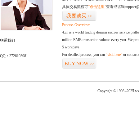
具体交易流程可
“点击这里”
查看或咨询support@
我要购买
>>
Process Overview:
4.cn is a world leading domain escrow service plat
million RMB transaction volume every year. We promi
联系我们
5 workdays.
For detailed process, you can
“visit here”
or contact
QQ：2726103981
BUY NOW
>>
Copyright © 1998 -2025 ww